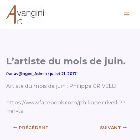
Aller
au
contenu
L’artiste du mois de juin.
Par
av@ngini_Admin
/
juillet 21, 2017
Artiste du mois de juin : Philippe CRIVELLI.
https://www.facebook.com/philippe.crivelli.7?
fref=ts
PRÉCÉDENT
SUIVANT