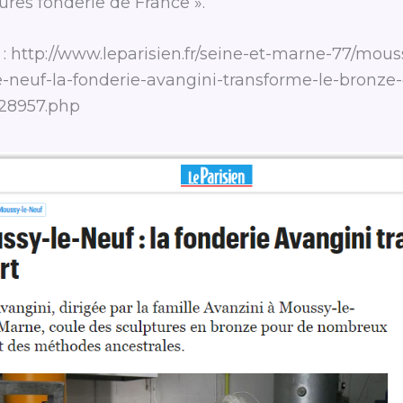
ures fonderie de France ».
: http://www.leparisien.fr/seine-et-marne-77/mous
-neuf-la-fonderie-avangini-transforme-le-bronze
128957.php